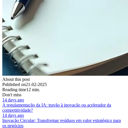
About this post
Published on
21-02-2025
Reading time
12 min.
Don't miss
14 days ago
A regulamentação da IA: travão à inovação ou acelerador da
competitividade?
14 days ago
Inovação Circular: Transformar resíduos em valor estratégico para
os negócios