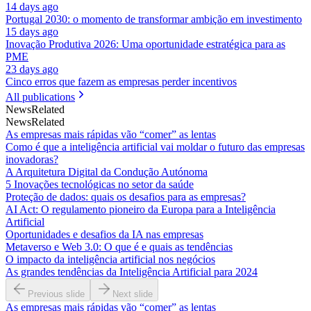
14 days ago
Portugal 2030: o momento de transformar ambição em investimento
15 days ago
Inovação Produtiva 2026: Uma oportunidade estratégica para as
PME
23 days ago
Cinco erros que fazem as empresas perder incentivos
All publications
News
Related
News
Related
As empresas mais rápidas vão “comer” as lentas
Como é que a inteligência artificial vai moldar o futuro das empresas
inovadoras?
A Arquitetura Digital da Condução Autónoma
5 Inovações tecnológicas no setor da saúde
Proteção de dados: quais os desafios para as empresas?
AI Act: O regulamento pioneiro da Europa para a Inteligência
Artificial
Oportunidades e desafios da IA nas empresas
Metaverso e Web 3.0: O que é e quais as tendências
O impacto da inteligência artificial nos negócios
As grandes tendências da Inteligência Artificial para 2024
Previous slide
Next slide
As empresas mais rápidas vão “comer” as lentas