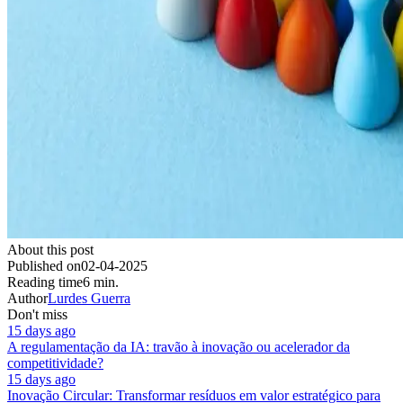
About this post
Published on
02-04-2025
Reading time
6 min.
Author
Lurdes Guerra
Don't miss
15 days ago
A regulamentação da IA: travão à inovação ou acelerador da
competitividade?
15 days ago
Inovação Circular: Transformar resíduos em valor estratégico para