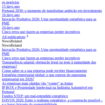
os negócios
15 days ago
Portugal 2030: o momento de transformar ambição em investimento
16 days ago
Inovação Produtiva 2026: Uma oportunidade estratégica para as
PME
24 days ago
Cinco erros que fazem as empresas perder incentivos
All publications
News
Related
News
Related
Inovação Produtiva 2026: Uma oportunidade estratégica para as
PME
Cinco erros que fazem as empresas perder incentivos
Transparência salarial: obrigação legal ou teste à maturidade das
empresas?
Como saber se a sua empresa pode receber financiamento
Estratégia empresarial global: o que esperar do panorama
empresarial em 2026?
As empresas mais rápidas vão “comer” as lentas
IP BOX e Propriedade Intelectual na Indústria Automóvel em
Portugal
Fundos STEP: um mal-entendido estratégico
DAVOS 2026: Entre o realismo estratégico, a cooperação possível –
e o lugar (in)certo da sustentabilidade