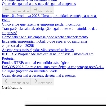
Quem delega mal a pessoas, delega mal a agentes
Previous slide
Next slide
Inovação Produtiva 2026: Uma oportunidade estratégica para as
PME
Cinco erros que fazem as empresas perder incentivos
Transparência salarial: obrigação legal ou teste à maturidade das
empresas?
Como saber se a sua empresa pode receber financiamento
Estratégia empresarial global: o que esperar do panorama
empresarial em 2026?
As empresas mais rápidas vão “comer” as lentas
IP BOX e Propriedade Intelectual na Indústria Automóvel em
Portugal
Fundos STEP: um mal-entendido estratégico
DAVOS 2026: Entre o realismo estratégico, a cooperação possível –
e o lugar (in)certo da sustentabilidade
Quem delega mal a pessoas, delega mal a agentes
Previous slide
Next slide
Certifications