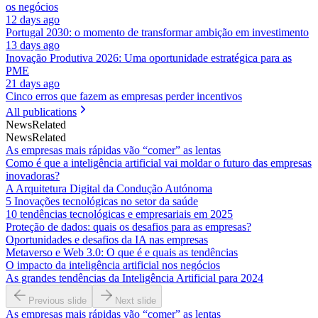
os negócios
12 days ago
Portugal 2030: o momento de transformar ambição em investimento
13 days ago
Inovação Produtiva 2026: Uma oportunidade estratégica para as
PME
21 days ago
Cinco erros que fazem as empresas perder incentivos
All publications
News
Related
News
Related
As empresas mais rápidas vão “comer” as lentas
Como é que a inteligência artificial vai moldar o futuro das empresas
inovadoras?
A Arquitetura Digital da Condução Autónoma
5 Inovações tecnológicas no setor da saúde
10 tendências tecnológicas e empresariais em 2025
Proteção de dados: quais os desafios para as empresas?
Oportunidades e desafios da IA nas empresas
Metaverso e Web 3.0: O que é e quais as tendências
O impacto da inteligência artificial nos negócios
As grandes tendências da Inteligência Artificial para 2024
Previous slide
Next slide
As empresas mais rápidas vão “comer” as lentas