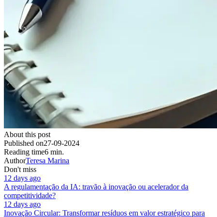
About this post
Published on
27-09-2024
Reading time
6 min.
Author
Teresa Marina
Don't miss
12 days ago
A regulamentação da IA: travão à inovação ou acelerador da
competitividade?
12 days ago
Inovação Circular: Transformar resíduos em valor estratégico para