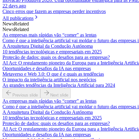
Inovação Produtiva 2026: Uma oportunidade estratégica para as PME
22 days ago
Cinco erros que fazem as empresas perder incentivos
All publications
News
Related
News
Related
As empresas mais rápidas vão “comer” as lentas
Como é que a inteligência artificial vai moldar o futuro das empresas
A Arquitetura Digital da Condução Autónoma
10 tendências tecnológicas e empresariais em 2025
Proteção de dados: quais os desafios para as empresas?
AI Act: O regulamento pioneiro da Europa para a Inteligência Artifici
Oportunidades e desafios da IA nas empresas
Metaverso e Web 3.0: O que é e quais as tendências
O impacto da inteligência artificial nos negócios
As grandes tendências da Inteligência Artificial para 2024
Previous slide
Next slide
As empresas mais rápidas vão “comer” as lentas
Como é que a inteligência artificial vai moldar o futuro das empresas
A Arquitetura Digital da Condução Autónoma
10 tendências tecnológicas e empresariais em 2025
Proteção de dados: quais os desafios para as empresas?
AI Act: O regulamento pioneiro da Europa para a Inteligência Artifici
Oportunidades e desafios da IA nas empresas