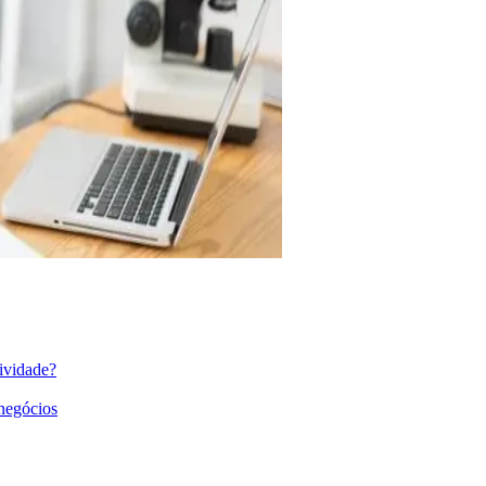
ividade?
 negócios