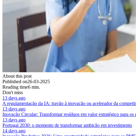
About this post
Published on
26-03-2025
Reading time
6 min.
Don't miss
13 days ago
A regulamentação da IA: travão à inovação ou acelerador da competit
13 days ago
Inovação Circular: Transformar resíduos em valor estratégico para os
13 days ago
Portugal 2030: o momento de transformar ambição em investimento
14 days ago