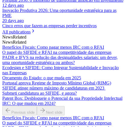
Portugal 2030: o momento de transformar ambição em investimento
12 days ago
Inovação Produtiva 2026: Uma oportunidade estratégica para as
PME
20 days ago
Cinco erros que fazem as empresas perder incentivos
All publications
News
Related
News
Related
Benefícios Fiscais: Como pagar menos IRC com o RFAI
O papel do SIFIDE e RFAI na competitividade das empresas
PADR e IFVS na redução das desigualdades salariais: um dever,
uma oportunidade estratégica ou ambos?
Ecodesign e SIFIDE: Como Integrar Sustentabilidade e Inovação
nas Empresas
Orçamento do Estado: o que muda em 2025
Portugal aprova Regime de Imposto Mínimo Global (RIMG)
SIFIDE atinge número máximo de candidaturas em 2023
Submeti candidatura ao SIFIDE, e agora?
Patent Box: Desbloqueie o Potencial da sua Propriedade Intelectual
IRC: O que mudou em 2024?
Previous slide
Next slide
Benefícios Fiscais: Como pagar menos IRC com o RFAI
O papel do SIFIDE e RFAI na competitividade das empresas