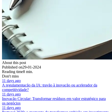
About this post
Published on
29-01-2024
Reading time
8 min.
Don't miss
11 days ago
A regulamentação da IA: travão à inovação ou acelerador da
competitividade?
11 days ago
Inovação Circular: Transformar resíduos em valor estratégico para
os negócios
11 days ago