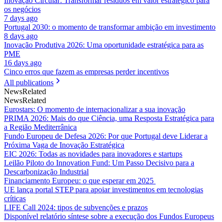
Inovação Circular: Transformar resíduos em valor estratégico para
os negócios
7 days ago
Portugal 2030: o momento de transformar ambição em investimento
8 days ago
Inovação Produtiva 2026: Uma oportunidade estratégica para as
PME
16 days ago
Cinco erros que fazem as empresas perder incentivos
All publications
News
Related
News
Related
Eurostars: O momento de internacionalizar a sua inovação
PRIMA 2026: Mais do que Ciência, uma Resposta Estratégica para
a Região Mediterrânica
Fundo Europeu de Defesa 2026: Por que Portugal deve Liderar a
Próxima Vaga de Inovação Estratégica
EIC 2026: Todas as novidades para inovadores e startups
Leilão Piloto do Innovation Fund: Um Passo Decisivo para a
Descarbonização Industrial
Financiamento Europeu: o que esperar em 2025
UE lança portal STEP para apoiar investimentos em tecnologias
críticas
LIFE Call 2024: tipos de subvenções e prazos
Disponível relatório síntese sobre a execução dos Fundos Europeus