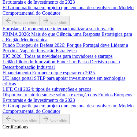
Estruturais e de Investimento de 2023
FI Group participa em projeto que tenciona desenvolver um Modelo
Comportamental do Condutor
Previous slide
Next slide
Eurostars: O momento de internacionalizar a sua inovação
PRIMA 2026: Mais do que Ciência, uma Resposta Estratégica para
a Região Mediterrânica
Fundo Europeu de Defesa 2026: Por que Portugal deve Liderar a
Próxima Vaga de Inovação Estratégica
EIC 2026: Todas as novidades para inovadores e startups
Leilão Piloto do Innovation Fund: Um Passo Decisivo para a
Descarbonização Industrial
Financiamento Europeu: o que esperar em 2025
UE lança portal STEP para apoiar investimentos em tecnologias
críticas
LIFE Call 2024: tipos de subvenções e prazos
Disponível relatório síntese sobre a execução dos Fundos Europeus
Estruturais e de Investimento de 2023
FI Group participa em projeto que tenciona desenvolver um Modelo
Comportamental do Condutor
Previous slide
Next slide
Certifications