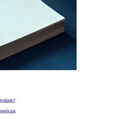
ividade?
 negócios