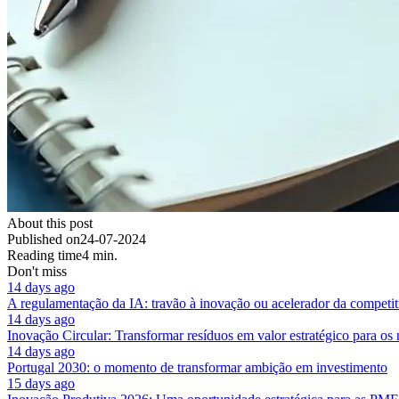
About this post
Published on
24-07-2024
Reading time
4 min.
Don't miss
14 days ago
A regulamentação da IA: travão à inovação ou acelerador da competit
14 days ago
Inovação Circular: Transformar resíduos em valor estratégico para os
14 days ago
Portugal 2030: o momento de transformar ambição em investimento
15 days ago