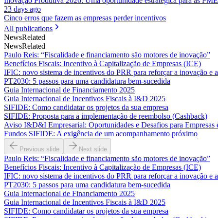
Inovação Produtiva 2026: Uma oportunidade estratégica para as PME
23 days ago
Cinco erros que fazem as empresas perder incentivos
All publications
News
Related
News
Related
Paulo Reis: “Fiscalidade e financiamento são motores de inovação”
Benefícios Fiscais: Incentivo à Capitalização de Empresas (ICE)
IFIC: novo sistema de incentivos do PRR para reforçar a inovação e 
PT2030: 5 passos para uma candidatura bem-sucedida
Guia Internacional de Financiamento 2025
Guia Internacional de Incentivos Fiscais à I&D 2025
SIFIDE: Como candidatar os projetos da sua empresa
SIFIDE: Proposta para a implementação de reembolso (Cashback)
Aviso I&D&I Empresarial: Oportunidades e Desafios para Empresas
Fundos SIFIDE: A exigência de um acompanhamento próximo
Previous slide
Next slide
Paulo Reis: “Fiscalidade e financiamento são motores de inovação”
Benefícios Fiscais: Incentivo à Capitalização de Empresas (ICE)
IFIC: novo sistema de incentivos do PRR para reforçar a inovação e 
PT2030: 5 passos para uma candidatura bem-sucedida
Guia Internacional de Financiamento 2025
Guia Internacional de Incentivos Fiscais à I&D 2025
SIFIDE: Como candidatar os projetos da sua empresa