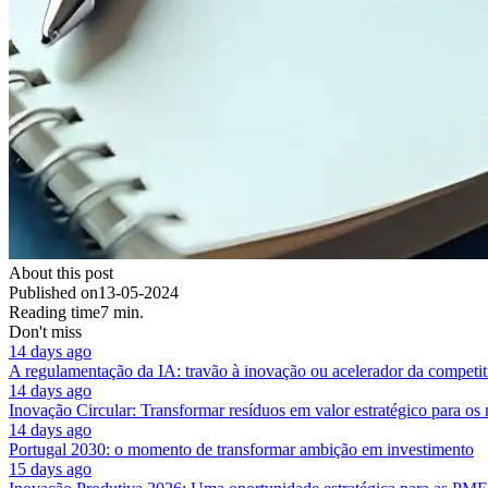
About this post
Published on
13-05-2024
Reading time
7 min.
Don't miss
14 days ago
A regulamentação da IA: travão à inovação ou acelerador da competit
14 days ago
Inovação Circular: Transformar resíduos em valor estratégico para os
14 days ago
Portugal 2030: o momento de transformar ambição em investimento
15 days ago