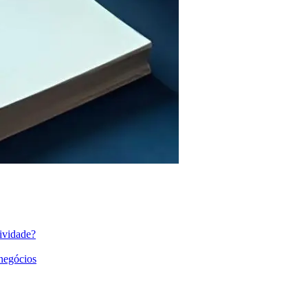
ividade?
 negócios