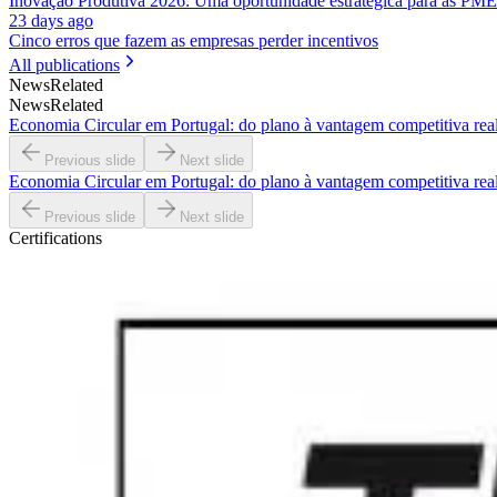
Inovação Produtiva 2026: Uma oportunidade estratégica para as PME
23 days ago
Cinco erros que fazem as empresas perder incentivos
All publications
News
Related
News
Related
Economia Circular em Portugal: do plano à vantagem competitiva rea
Previous slide
Next slide
Economia Circular em Portugal: do plano à vantagem competitiva rea
Previous slide
Next slide
Certifications