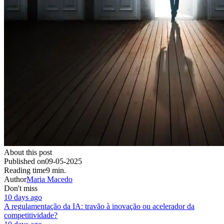
About this post
Published on
09-05-2025
Reading time
9 min.
Author
Maria Macedo
Don't miss
10 days ago
A regulamentação da IA: travão à inovação ou acelerador da
competitividade?