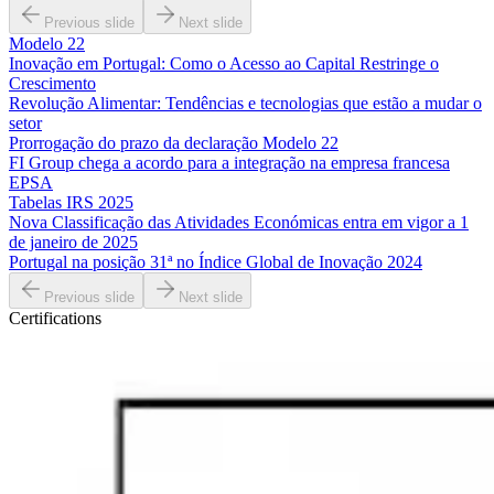
Previous slide
Next slide
Modelo 22
Inovação em Portugal: Como o Acesso ao Capital Restringe o
Crescimento
Revolução Alimentar: Tendências e tecnologias que estão a mudar o
setor
Prorrogação do prazo da declaração Modelo 22
FI Group chega a acordo para a integração na empresa francesa
EPSA
Tabelas IRS 2025
Nova Classificação das Atividades Económicas entra em vigor a 1
de janeiro de 2025
Portugal na posição 31ª no Índice Global de Inovação 2024
Previous slide
Next slide
Certifications