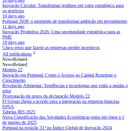
10 days ago
Inovação Circular: Transformar resíduos em valor estratégico para
os negócios
10 days ago
Portugal 2030: o momento de transformar ambição em investimento
11 days ago
Inovação Produtiva 2026: Uma oportunidade estratégica para as
PME
19 days ago
Cinco erros que fazem as empresas perder incentivos
All publications
News
Related
News
Related
Modelo 22
Inovação em Portugal: Como o Acesso ao Capital Restringe o
Crescimento
Revolução Alimentar: Tendências e tecnologias que estão a mudar o
setor
Prorrogação do prazo da declaração Modelo 22
FI Group chega a acordo para a integração na empresa francesa
EPSA
Tabelas IRS 2025
Nova Classificação das Atividades Económicas entra em vigor a 1
de janeiro de 2025
Portugal na posição 31ª no Índice Global de Inovação 2024