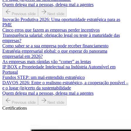
Quem delega mal a pessoas, delega mal a agentes
Previous slide
Next slide
Inovação Produtiva 2026: Uma oportunidade estratégica para as
PME
Cinco erros que fazem as empresas perder incentivos
Transparência salarial: obrigação legal ou teste à maturidade das
empresas?
Como saber se a sua empresa pode receber financiamento
Estratégia empresarial global: o que esperar do panorama
empresarial em 2026?
As empresas mais rápidas vão “comer” as lentas
IP BOX e Propriedade Intelectual na Indústria Automóvel em
Portugal
Fundos STEP: um mal-entendido estratégico
DAVOS 2026: Entre o realismo estratégico, a cooperação possível –
e o lugar (in)certo da sustentabilidade
Quem delega mal a pessoas, delega mal a agentes
Previous slide
Next slide
Certifications