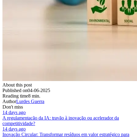
About this post
Published on
04-06-2025
Reading time
8 min.
Author
Lurdes Guerra
Don't miss
14 days ago
A regulamentação da IA: travão à inovação ou acelerador da
competitividade?
14 days ago
Inovação Circular: Transformar resíduos em valor estratégico para