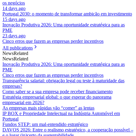
os negócios
14 days ago
Portugal 2030: o momento de transformar ambição em investimento
15 days ago
Inovação Produtiva 2026: Uma oportunidade estratégica para as
PME
23 days ago
Cinco erros que fazem as empresas perder incentivos
All publications
News
Related
News
Related
Inovação Produtiva 2026: Uma oportunidade estratégica para as
PME
Cinco erros que fazem as empresas perder incentivos
Transparência salarial: obrigação legal ou teste à maturidade das
empresas?
Como saber se a sua empresa pode receber financiamento
Estratégia empresarial global: o que esperar do panorama
empresarial em 2026?
As empresas mais rápidas vão “comer” as lentas
IP BOX e Propriedade Intelectual na Indústria Automóvel em
Portugal
Fundos STEP: um mal-entendido estratégico
DAVOS 2026: Entre o realismo estratégico, a cooperação possível –
e o lugar (in)certo da sustentabilidade