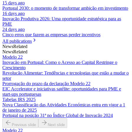
15 days ago
Portugal 2030: o momento de transformar ambição em investimento
16 days ago
Inovação Produtiva 2026: Uma oportunidade estratégica para as
PME
24 days ago
Cinco erros que fazem as empresas perder incentivos
All publications
News
Related
News
Related
Modelo 22
Inovação em Portugal: Como o Acesso ao Capital Restringe o
Crescimento
Revolução Alimentar: Tendências e tecnologias que estão a mudar o
setor
Prorrogação do prazo da declaração Modelo 22
EIC Accelerator e iniciativas satélite: oportunidades para PME e
start-ups portuguesas
Tabelas IRS 2025
Nova Classificação das Atividades Económicas entra em vigor a 1
de janeiro de 2025
Portugal na posição 31ª no Índice Global de Inovação 2024
Previous slide
Next slide
Modelo 22