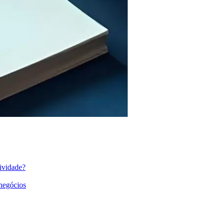
ividade?
 negócios