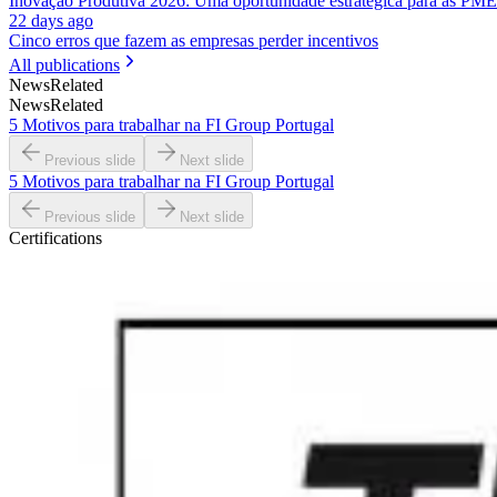
Inovação Produtiva 2026: Uma oportunidade estratégica para as PME
22 days ago
Cinco erros que fazem as empresas perder incentivos
All publications
News
Related
News
Related
5 Motivos para trabalhar na FI Group Portugal
Previous slide
Next slide
5 Motivos para trabalhar na FI Group Portugal
Previous slide
Next slide
Certifications