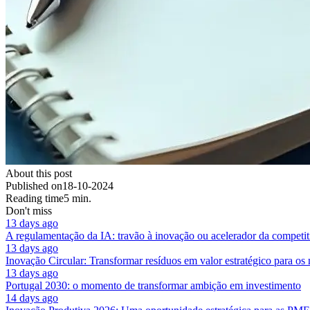
About this post
Published on
18-10-2024
Reading time
5 min.
Don't miss
13 days ago
A regulamentação da IA: travão à inovação ou acelerador da competit
13 days ago
Inovação Circular: Transformar resíduos em valor estratégico para os
13 days ago
Portugal 2030: o momento de transformar ambição em investimento
14 days ago