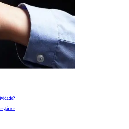
ividade?
 negócios