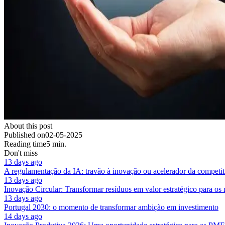
About this post
Published on
02-05-2025
Reading time
5 min.
Don't miss
13 days ago
A regulamentação da IA: travão à inovação ou acelerador da competit
13 days ago
Inovação Circular: Transformar resíduos em valor estratégico para os
13 days ago
Portugal 2030: o momento de transformar ambição em investimento
14 days ago