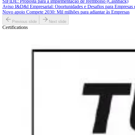
SIFIDE: Proposta para a implementação de reembolso (Cashback)
Aviso I&D&I Empresarial: Oportunidades e Desafios para Empresas
Novo apoio Compete 2030: Mil milhões para adiantar às Empresas
Previous slide
Next slide
Certifications