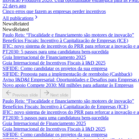
Inovação Produtiva 2026: Uma oportunidade estratégica para as PME
22 days ago
Cinco erros que fazem as empresas perder incentivos
All publications
News
Related
News
Related
Paulo Reis: “Fiscalidade e financiamento são motores de inovação”
Benefícios Fiscais: Incentivo à Capitalização de Empresas (ICE)
IFIC: novo sistema de incentivos do PRR para reforçar a inovação e 
PT2030: 5 passos para uma candidatura bem-sucedida
Guia Internacional de Financiamento 2025
Guia Internacional de Incentivos Fiscais à I&D 2025
SIFIDE: Como candidatar os projetos da sua empresa
SIFIDE: Proposta para a implementação de reembolso (Cashback)
Aviso I&D&I Empresarial: Oportunidades e Desafios para Empresas
Novo apoio Compete 2030: Mil milhões para adiantar às Empresas
Previous slide
Next slide
Paulo Reis: “Fiscalidade e financiamento são motores de inovação”
Benefícios Fiscais: Incentivo à Capitalização de Empresas (ICE)
IFIC: novo sistema de incentivos do PRR para reforçar a inovação e 
PT2030: 5 passos para uma candidatura bem-sucedida
Guia Internacional de Financiamento 2025
Guia Internacional de Incentivos Fiscais à I&D 2025
SIFIDE: Como candidatar os projetos da sua empresa