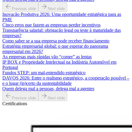
Previous slide
Next slide
Inovação Produtiva 2026: Uma oportunidade estratégica para as
PME
Cinco erros que fazem as empresas perder incentivos
Transparência salarial: obrigação legal ou teste à maturidade das
empresas?
Como saber se a sua empresa pode receber financiamento
Estratégia empresarial global: o que esperar do panorama
empresarial em 2026?
As empresas mais rápidas vão “comer” as lentas
IP BOX e Propriedade Intelectual na Indústria Automóvel em
Portugal
Fundos STEP: um mal-entendido estratégico
DAVOS 2026: Entre o realismo estratégico, a cooperação possível –
e o lugar (in)certo da sustentabilidade
Quem delega mal a pessoas, delega mal a agentes
Previous slide
Next slide
Certifications