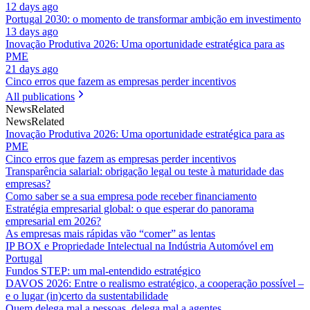
12 days ago
Portugal 2030: o momento de transformar ambição em investimento
13 days ago
Inovação Produtiva 2026: Uma oportunidade estratégica para as
PME
21 days ago
Cinco erros que fazem as empresas perder incentivos
All publications
News
Related
News
Related
Inovação Produtiva 2026: Uma oportunidade estratégica para as
PME
Cinco erros que fazem as empresas perder incentivos
Transparência salarial: obrigação legal ou teste à maturidade das
empresas?
Como saber se a sua empresa pode receber financiamento
Estratégia empresarial global: o que esperar do panorama
empresarial em 2026?
As empresas mais rápidas vão “comer” as lentas
IP BOX e Propriedade Intelectual na Indústria Automóvel em
Portugal
Fundos STEP: um mal-entendido estratégico
DAVOS 2026: Entre o realismo estratégico, a cooperação possível –
e o lugar (in)certo da sustentabilidade
Quem delega mal a pessoas, delega mal a agentes