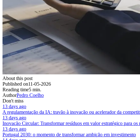
About this post
Published on
11-05-2026
Reading time
5 min.
Author
Pedro Coelho
Don't miss
13 days ago
A regulamentação da IA: travão à inovação ou acelerador da competit
13 days ago
Inovação Circular: Transformar resíduos em valor estratégico para os
13 days ago
Portugal 2030: o momento de transformar ambição em investimento