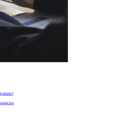
ividade?
 negócios