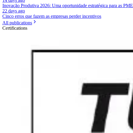
14 days ago
Inovação Produtiva 2026: Uma oportunidade estratégica para as PME
22 days ago
Cinco erros que fazem as empresas perder incentivos
All publications
Certifications