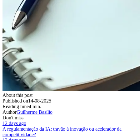
About this post
Published on
14-08-2025
Reading time
4 min.
Author
Guilherme Basílio
Don't miss
12 days ago
A regulamentação da IA: travão à inovação ou acelerador da
competitividade?