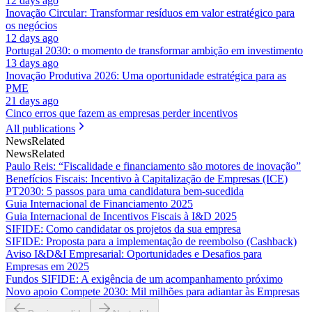
12 days ago
Inovação Circular: Transformar resíduos em valor estratégico para
os negócios
12 days ago
Portugal 2030: o momento de transformar ambição em investimento
13 days ago
Inovação Produtiva 2026: Uma oportunidade estratégica para as
PME
21 days ago
Cinco erros que fazem as empresas perder incentivos
All publications
News
Related
News
Related
Paulo Reis: “Fiscalidade e financiamento são motores de inovação”
Benefícios Fiscais: Incentivo à Capitalização de Empresas (ICE)
PT2030: 5 passos para uma candidatura bem-sucedida
Guia Internacional de Financiamento 2025
Guia Internacional de Incentivos Fiscais à I&D 2025
SIFIDE: Como candidatar os projetos da sua empresa
SIFIDE: Proposta para a implementação de reembolso (Cashback)
Aviso I&D&I Empresarial: Oportunidades e Desafios para
Empresas em 2025
Fundos SIFIDE: A exigência de um acompanhamento próximo
Novo apoio Compete 2030: Mil milhões para adiantar às Empresas