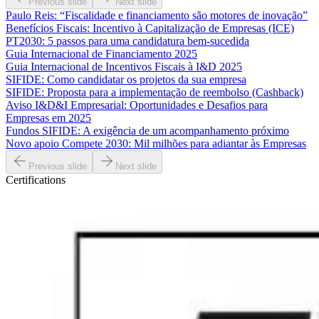
Previous slide
Next slide
Paulo Reis: “Fiscalidade e financiamento são motores de inovação”
Benefícios Fiscais: Incentivo à Capitalização de Empresas (ICE)
PT2030: 5 passos para uma candidatura bem-sucedida
Guia Internacional de Financiamento 2025
Guia Internacional de Incentivos Fiscais à I&D 2025
SIFIDE: Como candidatar os projetos da sua empresa
SIFIDE: Proposta para a implementação de reembolso (Cashback)
Aviso I&D&I Empresarial: Oportunidades e Desafios para
Empresas em 2025
Fundos SIFIDE: A exigência de um acompanhamento próximo
Novo apoio Compete 2030: Mil milhões para adiantar às Empresas
Previous slide
Next slide
Certifications