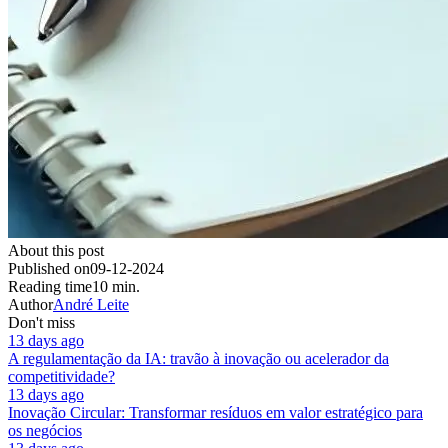
About this post
Published on
09-12-2024
Reading time
10 min.
Author
André Leite
Don't miss
13 days ago
A regulamentação da IA: travão à inovação ou acelerador da
competitividade?
13 days ago
Inovação Circular: Transformar resíduos em valor estratégico para
os negócios