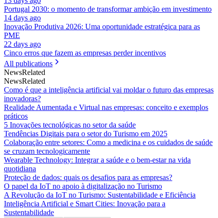
13 days ago
Portugal 2030: o momento de transformar ambição em investimento
14 days ago
Inovação Produtiva 2026: Uma oportunidade estratégica para as
PME
22 days ago
Cinco erros que fazem as empresas perder incentivos
All publications
News
Related
News
Related
Como é que a inteligência artificial vai moldar o futuro das empresas
inovadoras?
Realidade Aumentada e Virtual nas empresas: conceito e exemplos
práticos
5 Inovações tecnológicas no setor da saúde
Tendências Digitais para o setor do Turismo em 2025
Colaboração entre setores: Como a medicina e os cuidados de saúde
se cruzam tecnologicamente
Wearable Technology: Integrar a saúde e o bem-estar na vida
quotidiana
Proteção de dados: quais os desafios para as empresas?
O papel da IoT no apoio à digitalização no Turismo
A Revolução da IoT no Turismo: Sustentabilidade e Eficiência
Inteligência Artificial e Smart Cities: Inovação para a
Sustentabilidade