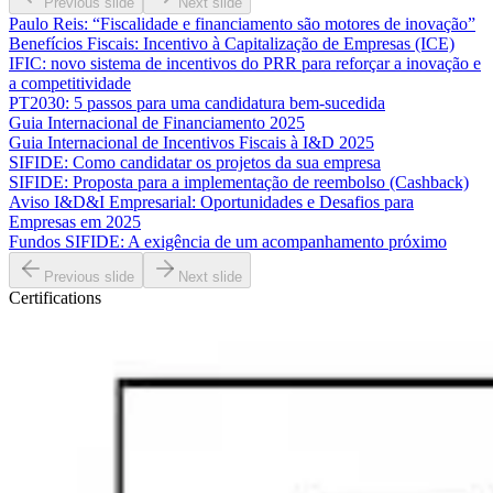
Previous slide
Next slide
Paulo Reis: “Fiscalidade e financiamento são motores de inovação”
Benefícios Fiscais: Incentivo à Capitalização de Empresas (ICE)
IFIC: novo sistema de incentivos do PRR para reforçar a inovação e
a competitividade
PT2030: 5 passos para uma candidatura bem-sucedida
Guia Internacional de Financiamento 2025
Guia Internacional de Incentivos Fiscais à I&D 2025
SIFIDE: Como candidatar os projetos da sua empresa
SIFIDE: Proposta para a implementação de reembolso (Cashback)
Aviso I&D&I Empresarial: Oportunidades e Desafios para
Empresas em 2025
Fundos SIFIDE: A exigência de um acompanhamento próximo
Previous slide
Next slide
Certifications