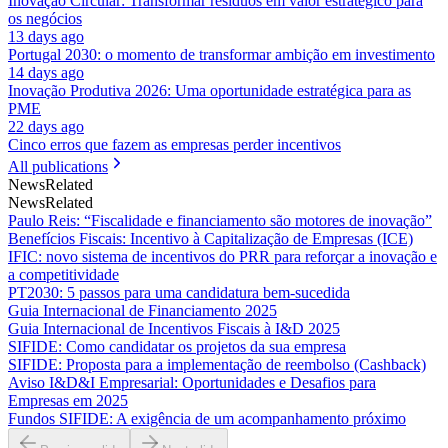
Inovação Circular: Transformar resíduos em valor estratégico para
os negócios
13 days ago
Portugal 2030: o momento de transformar ambição em investimento
14 days ago
Inovação Produtiva 2026: Uma oportunidade estratégica para as
PME
22 days ago
Cinco erros que fazem as empresas perder incentivos
All publications
News
Related
News
Related
Paulo Reis: “Fiscalidade e financiamento são motores de inovação”
Benefícios Fiscais: Incentivo à Capitalização de Empresas (ICE)
IFIC: novo sistema de incentivos do PRR para reforçar a inovação e
a competitividade
PT2030: 5 passos para uma candidatura bem-sucedida
Guia Internacional de Financiamento 2025
Guia Internacional de Incentivos Fiscais à I&D 2025
SIFIDE: Como candidatar os projetos da sua empresa
SIFIDE: Proposta para a implementação de reembolso (Cashback)
Aviso I&D&I Empresarial: Oportunidades e Desafios para
Empresas em 2025
Fundos SIFIDE: A exigência de um acompanhamento próximo