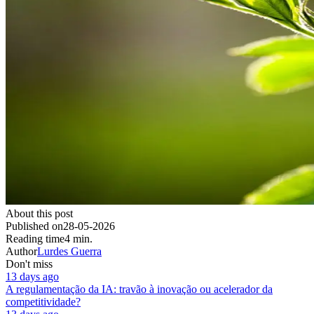
About this post
Published on
28-05-2026
Reading time
4 min.
Author
Lurdes Guerra
Don't miss
13 days ago
A regulamentação da IA: travão à inovação ou acelerador da
competitividade?