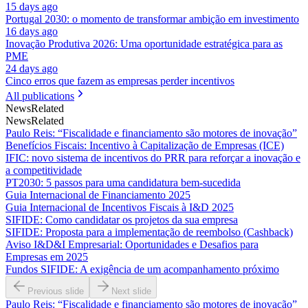
15 days ago
Portugal 2030: o momento de transformar ambição em investimento
16 days ago
Inovação Produtiva 2026: Uma oportunidade estratégica para as
PME
24 days ago
Cinco erros que fazem as empresas perder incentivos
All publications
News
Related
News
Related
Paulo Reis: “Fiscalidade e financiamento são motores de inovação”
Benefícios Fiscais: Incentivo à Capitalização de Empresas (ICE)
IFIC: novo sistema de incentivos do PRR para reforçar a inovação e
a competitividade
PT2030: 5 passos para uma candidatura bem-sucedida
Guia Internacional de Financiamento 2025
Guia Internacional de Incentivos Fiscais à I&D 2025
SIFIDE: Como candidatar os projetos da sua empresa
SIFIDE: Proposta para a implementação de reembolso (Cashback)
Aviso I&D&I Empresarial: Oportunidades e Desafios para
Empresas em 2025
Fundos SIFIDE: A exigência de um acompanhamento próximo
Previous slide
Next slide
Paulo Reis: “Fiscalidade e financiamento são motores de inovação”