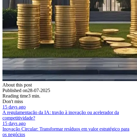
About this post
Published on
28-07-2025
Reading time
3 min.
Don't miss
15 days ago
A regulamentação da IA: travão à inovação ou acelerador da
competitividade?
15 days ago
Inovação Circular: Transformar resíduos em valor estratégico para
os negócios