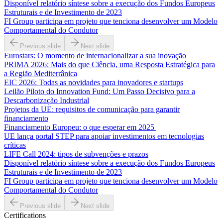
Disponível relatório síntese sobre a execução dos Fundos Europeus
Estruturais e de Investimento de 2023
FI Group participa em projeto que tenciona desenvolver um Modelo
Comportamental do Condutor
Previous slide
Next slide
Eurostars: O momento de internacionalizar a sua inovação
PRIMA 2026: Mais do que Ciência, uma Resposta Estratégica para
a Região Mediterrânica
EIC 2026: Todas as novidades para inovadores e startups
Leilão Piloto do Innovation Fund: Um Passo Decisivo para a
Descarbonização Industrial
Projetos da UE: requisitos de comunicação para garantir
financiamento
Financiamento Europeu: o que esperar em 2025
UE lança portal STEP para apoiar investimentos em tecnologias
críticas
LIFE Call 2024: tipos de subvenções e prazos
Disponível relatório síntese sobre a execução dos Fundos Europeus
Estruturais e de Investimento de 2023
FI Group participa em projeto que tenciona desenvolver um Modelo
Comportamental do Condutor
Previous slide
Next slide
Certifications