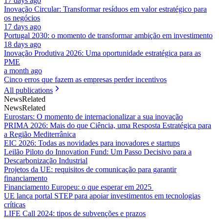
17 days ago
Inovação Circular: Transformar resíduos em valor estratégico para
os negócios
17 days ago
Portugal 2030: o momento de transformar ambição em investimento
18 days ago
Inovação Produtiva 2026: Uma oportunidade estratégica para as
PME
a month ago
Cinco erros que fazem as empresas perder incentivos
All publications
News
Related
News
Related
Eurostars: O momento de internacionalizar a sua inovação
PRIMA 2026: Mais do que Ciência, uma Resposta Estratégica para
a Região Mediterrânica
EIC 2026: Todas as novidades para inovadores e startups
Leilão Piloto do Innovation Fund: Um Passo Decisivo para a
Descarbonização Industrial
Projetos da UE: requisitos de comunicação para garantir
financiamento
Financiamento Europeu: o que esperar em 2025
UE lança portal STEP para apoiar investimentos em tecnologias
críticas
LIFE Call 2024: tipos de subvenções e prazos