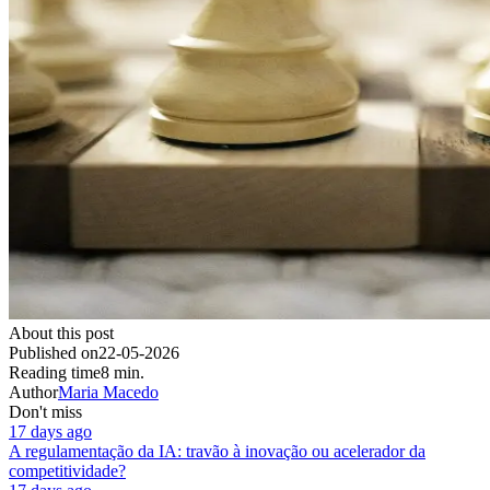
About this post
Published on
22-05-2026
Reading time
8 min.
Author
Maria Macedo
Don't miss
17 days ago
A regulamentação da IA: travão à inovação ou acelerador da
competitividade?