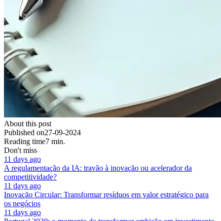
About this post
Published on
27-09-2024
Reading time
7 min.
Don't miss
11 days ago
A regulamentação da IA: travão à inovação ou acelerador da
competitividade?
11 days ago
Inovação Circular: Transformar resíduos em valor estratégico para
os negócios
11 days ago