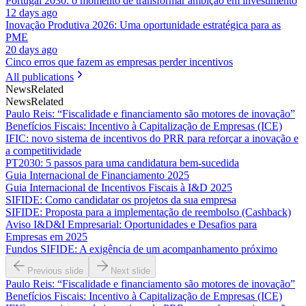
Portugal 2030: o momento de transformar ambição em investimento
12 days ago
Inovação Produtiva 2026: Uma oportunidade estratégica para as
PME
20 days ago
Cinco erros que fazem as empresas perder incentivos
All publications
News
Related
News
Related
Paulo Reis: “Fiscalidade e financiamento são motores de inovação”
Benefícios Fiscais: Incentivo à Capitalização de Empresas (ICE)
IFIC: novo sistema de incentivos do PRR para reforçar a inovação e
a competitividade
PT2030: 5 passos para uma candidatura bem-sucedida
Guia Internacional de Financiamento 2025
Guia Internacional de Incentivos Fiscais à I&D 2025
SIFIDE: Como candidatar os projetos da sua empresa
SIFIDE: Proposta para a implementação de reembolso (Cashback)
Aviso I&D&I Empresarial: Oportunidades e Desafios para
Empresas em 2025
Fundos SIFIDE: A exigência de um acompanhamento próximo
Previous slide
Next slide
Paulo Reis: “Fiscalidade e financiamento são motores de inovação”
Benefícios Fiscais: Incentivo à Capitalização de Empresas (ICE)