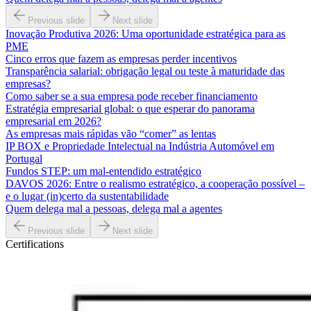
Previous slide
Next slide
Inovação Produtiva 2026: Uma oportunidade estratégica para as
PME
Cinco erros que fazem as empresas perder incentivos
Transparência salarial: obrigação legal ou teste à maturidade das
empresas?
Como saber se a sua empresa pode receber financiamento
Estratégia empresarial global: o que esperar do panorama
empresarial em 2026?
As empresas mais rápidas vão “comer” as lentas
IP BOX e Propriedade Intelectual na Indústria Automóvel em
Portugal
Fundos STEP: um mal-entendido estratégico
DAVOS 2026: Entre o realismo estratégico, a cooperação possível –
e o lugar (in)certo da sustentabilidade
Quem delega mal a pessoas, delega mal a agentes
Previous slide
Next slide
Certifications