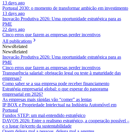
13 days ago
Portugal 2030: o momento de transformar ambição em investimento
13 days ago
Inovação Produtiva 2026: Uma oportunidade estratégica para as
PME
22 days ago
Cinco erros que fazem as empresas perder incentivos
All publications
News
Related
News
Related
Inovação Produtiva 2026: Uma oportunidade estratégica para as
PME
Cinco erros que fazem as empresas perder incentivos
Transparência salarial: obrigação legal ou teste à maturidade das
empresas?
Como saber se a sua empresa pode receber financiamento
Estratégia empresarial global: o que esperar do panorama
empresarial em 2026?
As empresas mais rápidas vão “comer” as lentas
IP BOX e Propriedade Intelectual na Indústria Automóvel em
Portugal
Fundos STEP: um mal-entendido estratégico
DAVOS 2026: Entre o realismo estratégico, a cooperação possível –
e o lugar (in)certo da sustentabilidade
Quem delega mal a pessoas, delega mal a agentes