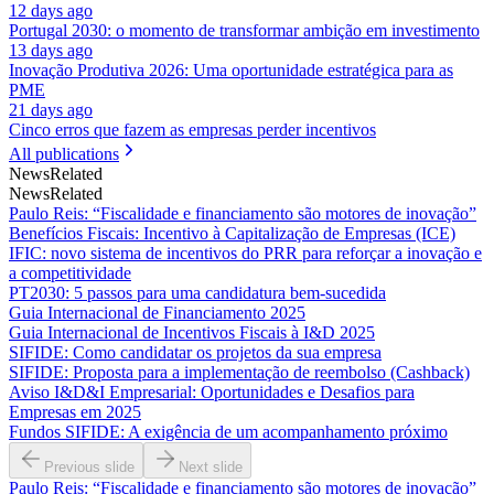
12 days ago
Portugal 2030: o momento de transformar ambição em investimento
13 days ago
Inovação Produtiva 2026: Uma oportunidade estratégica para as
PME
21 days ago
Cinco erros que fazem as empresas perder incentivos
All publications
News
Related
News
Related
Paulo Reis: “Fiscalidade e financiamento são motores de inovação”
Benefícios Fiscais: Incentivo à Capitalização de Empresas (ICE)
IFIC: novo sistema de incentivos do PRR para reforçar a inovação e
a competitividade
PT2030: 5 passos para uma candidatura bem-sucedida
Guia Internacional de Financiamento 2025
Guia Internacional de Incentivos Fiscais à I&D 2025
SIFIDE: Como candidatar os projetos da sua empresa
SIFIDE: Proposta para a implementação de reembolso (Cashback)
Aviso I&D&I Empresarial: Oportunidades e Desafios para
Empresas em 2025
Fundos SIFIDE: A exigência de um acompanhamento próximo
Previous slide
Next slide
Paulo Reis: “Fiscalidade e financiamento são motores de inovação”