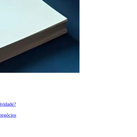
ividade?
 negócios