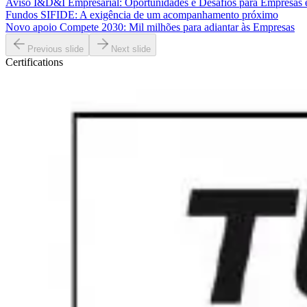
Aviso I&D&I Empresarial: Oportunidades e Desafios para Empresas
Fundos SIFIDE: A exigência de um acompanhamento próximo
Novo apoio Compete 2030: Mil milhões para adiantar às Empresas
Previous slide
Next slide
Certifications