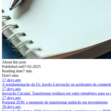
About this post
Published on
07-02-2025
Reading time
7 min.
Don't miss
17 days ago
A regulamentação da IA: travão à inovação ou acelerador da competit
17 days ago
Inovação Circular: Transformar resíduos em valor estratégico para os
17 days ago
Portugal 2030: o momento de transformar ambição em investimento
18 days ago