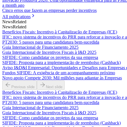
Inovação Produtiva 2026: Uma oportunidade estratégica para as PME
a month ago
Cinco erros que fazem as empresas perder incentivos
All publications
News
Related
News
Related
Benefícios Fiscais: Incentivo à Capitalização de Empresas (ICE)
IFIC: novo sistema de incentivos do PRR para reforçar a inovação e 
PT2030: 5 passos para uma candidatura bem-sucedida
Guia Internacional de Financiamento 2025
Guia Internacional de Incentivos Fiscais à I&D 2025
SIFIDE: Como candidatar os projetos da sua empresa
SIFIDE: Proposta para a implementação de reembolso (Cashback)
Aviso I&D&I Empresarial: Oportunidades e Desafios para Empresas
Fundos SIFIDE: A exigência de um acompanhamento próximo
Novo apoio Compete 2030: Mil milhões para adiantar às Empresas
Previous slide
Next slide
Benefícios Fiscais: Incentivo à Capitalização de Empresas (ICE)
IFIC: novo sistema de incentivos do PRR para reforçar a inovação e 
PT2030: 5 passos para uma candidatura bem-sucedida
Guia Internacional de Financiamento 2025
Guia Internacional de Incentivos Fiscais à I&D 2025
SIFIDE: Como candidatar os projetos da sua empresa
SIFIDE: Proposta para a implementação de reembolso (Cashback)