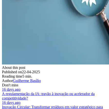
About this post
Published on
22-04-2025
Reading time
5 min.
Author
Guilherme Basílio
Don't miss
16 days ago
A regulamentação da IA: travão à inovação ou acelerador da
competitividade?
16 days ago
Inovação Circular: Transformar resíduos em valor estratégico para