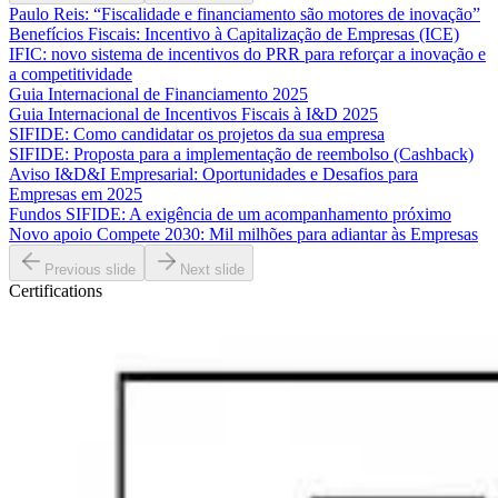
Paulo Reis: “Fiscalidade e financiamento são motores de inovação”
Benefícios Fiscais: Incentivo à Capitalização de Empresas (ICE)
IFIC: novo sistema de incentivos do PRR para reforçar a inovação e
a competitividade
Guia Internacional de Financiamento 2025
Guia Internacional de Incentivos Fiscais à I&D 2025
SIFIDE: Como candidatar os projetos da sua empresa
SIFIDE: Proposta para a implementação de reembolso (Cashback)
Aviso I&D&I Empresarial: Oportunidades e Desafios para
Empresas em 2025
Fundos SIFIDE: A exigência de um acompanhamento próximo
Novo apoio Compete 2030: Mil milhões para adiantar às Empresas
Previous slide
Next slide
Certifications