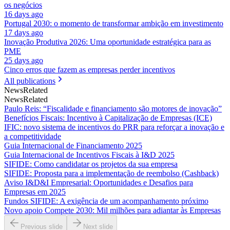
os negócios
16 days ago
Portugal 2030: o momento de transformar ambição em investimento
17 days ago
Inovação Produtiva 2026: Uma oportunidade estratégica para as
PME
25 days ago
Cinco erros que fazem as empresas perder incentivos
All publications
News
Related
News
Related
Paulo Reis: “Fiscalidade e financiamento são motores de inovação”
Benefícios Fiscais: Incentivo à Capitalização de Empresas (ICE)
IFIC: novo sistema de incentivos do PRR para reforçar a inovação e
a competitividade
Guia Internacional de Financiamento 2025
Guia Internacional de Incentivos Fiscais à I&D 2025
SIFIDE: Como candidatar os projetos da sua empresa
SIFIDE: Proposta para a implementação de reembolso (Cashback)
Aviso I&D&I Empresarial: Oportunidades e Desafios para
Empresas em 2025
Fundos SIFIDE: A exigência de um acompanhamento próximo
Novo apoio Compete 2030: Mil milhões para adiantar às Empresas
Previous slide
Next slide