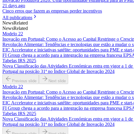
Inovação Produtiva 2026: Uma oportunidade estratégica para as PME
21 days ago
Cinco erros que fazem as empresas perder incentivos
All publications
News
Related
News
Related
Modelo 22
Inovação em Portugal: Como o Acesso ao Capital Restringe o Cresci
Revolução Alimentar: Tendências e tecnologias que estão a mudar o s
EIC Accelerator e iniciativas satélite: oportunidades para PME e start
FI Group chega a acordo para a integração na empresa francesa EPS
Tabelas IRS 2025
Nova Classificação das Atividades Económicas entra em vigor a 1 de 
Portugal na posição 31ª no Índice Global de Inovação 2024
Previous slide
Next slide
Modelo 22
Inovação em Portugal: Como o Acesso ao Capital Restringe o Cresci
Revolução Alimentar: Tendências e tecnologias que estão a mudar o s
EIC Accelerator e iniciativas satélite: oportunidades para PME e start
FI Group chega a acordo para a integração na empresa francesa EPS
Tabelas IRS 2025
Nova Classificação das Atividades Económicas entra em vigor a 1 de 
Portugal na posição 31ª no Índice Global de Inovação 2024
Previous slide
Next slide