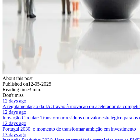
About this post
Published on
12-05-2025
Reading time
3 min.
Don't miss
12 days ago
A regulamentação da IA: travão à inovação ou acelerador da competit
12 days ago
Inovação Circular: Transformar resíduos em valor estratégico para os
12 days ago
Portugal 2030: o momento de transformar ambição em investimento
13 days ago