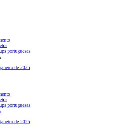
mento
etor
-ups portuguesas
A
janeiro de 2025
mento
etor
-ups portuguesas
A
janeiro de 2025