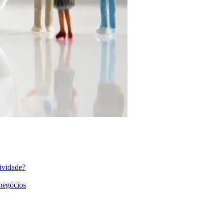
ividade?
 negócios