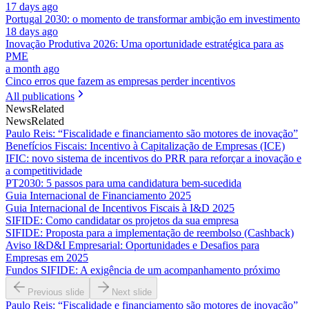
17 days ago
Portugal 2030: o momento de transformar ambição em investimento
18 days ago
Inovação Produtiva 2026: Uma oportunidade estratégica para as
PME
a month ago
Cinco erros que fazem as empresas perder incentivos
All publications
News
Related
News
Related
Paulo Reis: “Fiscalidade e financiamento são motores de inovação”
Benefícios Fiscais: Incentivo à Capitalização de Empresas (ICE)
IFIC: novo sistema de incentivos do PRR para reforçar a inovação e
a competitividade
PT2030: 5 passos para uma candidatura bem-sucedida
Guia Internacional de Financiamento 2025
Guia Internacional de Incentivos Fiscais à I&D 2025
SIFIDE: Como candidatar os projetos da sua empresa
SIFIDE: Proposta para a implementação de reembolso (Cashback)
Aviso I&D&I Empresarial: Oportunidades e Desafios para
Empresas em 2025
Fundos SIFIDE: A exigência de um acompanhamento próximo
Previous slide
Next slide
Paulo Reis: “Fiscalidade e financiamento são motores de inovação”