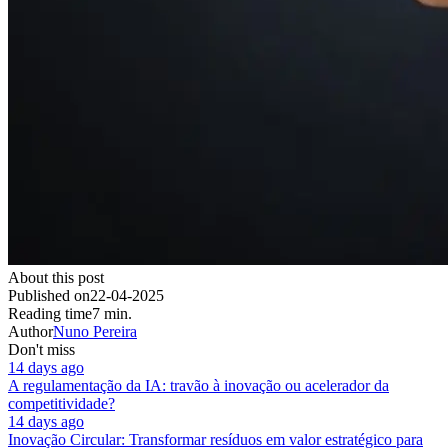
About this post
Published on
22-04-2025
Reading time
7 min.
Author
Nuno Pereira
Don't miss
14 days ago
A regulamentação da IA: travão à inovação ou acelerador da
competitividade?
14 days ago
Inovação Circular: Transformar resíduos em valor estratégico para