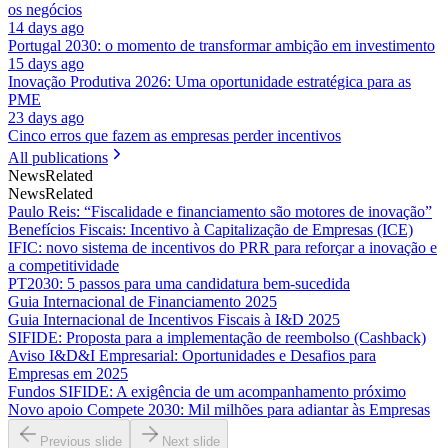
os negócios
14 days ago
Portugal 2030: o momento de transformar ambição em investimento
15 days ago
Inovação Produtiva 2026: Uma oportunidade estratégica para as
PME
23 days ago
Cinco erros que fazem as empresas perder incentivos
All publications
News
Related
News
Related
Paulo Reis: “Fiscalidade e financiamento são motores de inovação”
Benefícios Fiscais: Incentivo à Capitalização de Empresas (ICE)
IFIC: novo sistema de incentivos do PRR para reforçar a inovação e
a competitividade
PT2030: 5 passos para uma candidatura bem-sucedida
Guia Internacional de Financiamento 2025
Guia Internacional de Incentivos Fiscais à I&D 2025
SIFIDE: Proposta para a implementação de reembolso (Cashback)
Aviso I&D&I Empresarial: Oportunidades e Desafios para
Empresas em 2025
Fundos SIFIDE: A exigência de um acompanhamento próximo
Novo apoio Compete 2030: Mil milhões para adiantar às Empresas
Previous slide
Next slide