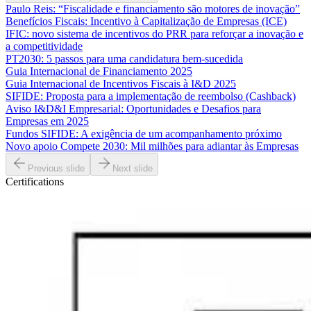
Paulo Reis: “Fiscalidade e financiamento são motores de inovação”
Benefícios Fiscais: Incentivo à Capitalização de Empresas (ICE)
IFIC: novo sistema de incentivos do PRR para reforçar a inovação e
a competitividade
PT2030: 5 passos para uma candidatura bem-sucedida
Guia Internacional de Financiamento 2025
Guia Internacional de Incentivos Fiscais à I&D 2025
SIFIDE: Proposta para a implementação de reembolso (Cashback)
Aviso I&D&I Empresarial: Oportunidades e Desafios para
Empresas em 2025
Fundos SIFIDE: A exigência de um acompanhamento próximo
Novo apoio Compete 2030: Mil milhões para adiantar às Empresas
Previous slide
Next slide
Certifications