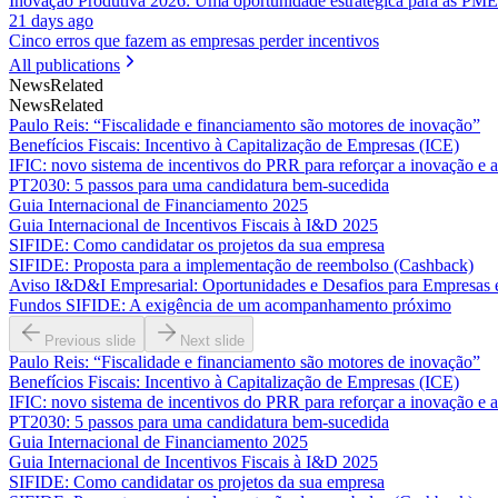
Inovação Produtiva 2026: Uma oportunidade estratégica para as PME
21 days ago
Cinco erros que fazem as empresas perder incentivos
All publications
News
Related
News
Related
Paulo Reis: “Fiscalidade e financiamento são motores de inovação”
Benefícios Fiscais: Incentivo à Capitalização de Empresas (ICE)
IFIC: novo sistema de incentivos do PRR para reforçar a inovação e 
PT2030: 5 passos para uma candidatura bem-sucedida
Guia Internacional de Financiamento 2025
Guia Internacional de Incentivos Fiscais à I&D 2025
SIFIDE: Como candidatar os projetos da sua empresa
SIFIDE: Proposta para a implementação de reembolso (Cashback)
Aviso I&D&I Empresarial: Oportunidades e Desafios para Empresas
Fundos SIFIDE: A exigência de um acompanhamento próximo
Previous slide
Next slide
Paulo Reis: “Fiscalidade e financiamento são motores de inovação”
Benefícios Fiscais: Incentivo à Capitalização de Empresas (ICE)
IFIC: novo sistema de incentivos do PRR para reforçar a inovação e 
PT2030: 5 passos para uma candidatura bem-sucedida
Guia Internacional de Financiamento 2025
Guia Internacional de Incentivos Fiscais à I&D 2025
SIFIDE: Como candidatar os projetos da sua empresa