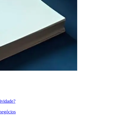
ividade?
 negócios