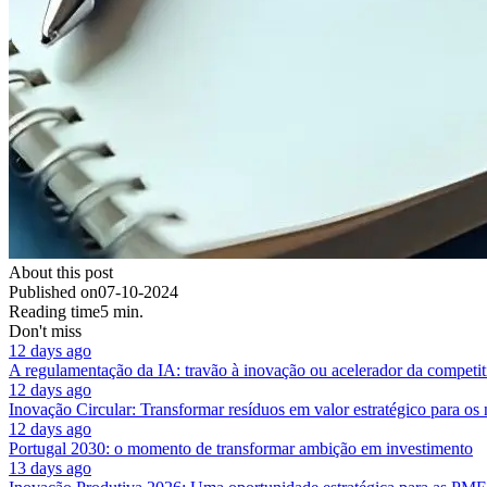
About this post
Published on
07-10-2024
Reading time
5 min.
Don't miss
12 days ago
A regulamentação da IA: travão à inovação ou acelerador da competit
12 days ago
Inovação Circular: Transformar resíduos em valor estratégico para os
12 days ago
Portugal 2030: o momento de transformar ambição em investimento
13 days ago