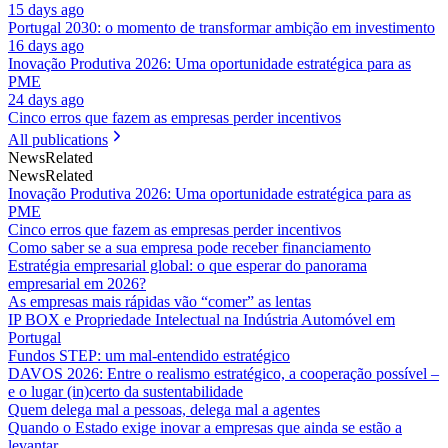
15 days ago
Portugal 2030: o momento de transformar ambição em investimento
16 days ago
Inovação Produtiva 2026: Uma oportunidade estratégica para as
PME
24 days ago
Cinco erros que fazem as empresas perder incentivos
All publications
News
Related
News
Related
Inovação Produtiva 2026: Uma oportunidade estratégica para as
PME
Cinco erros que fazem as empresas perder incentivos
Como saber se a sua empresa pode receber financiamento
Estratégia empresarial global: o que esperar do panorama
empresarial em 2026?
As empresas mais rápidas vão “comer” as lentas
IP BOX e Propriedade Intelectual na Indústria Automóvel em
Portugal
Fundos STEP: um mal-entendido estratégico
DAVOS 2026: Entre o realismo estratégico, a cooperação possível –
e o lugar (in)certo da sustentabilidade
Quem delega mal a pessoas, delega mal a agentes
Quando o Estado exige inovar a empresas que ainda se estão a
levantar