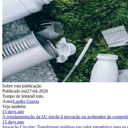
Sobre esta publicação
Publicado em
27-04-2026
Tempo de leitura
8 min.
Autor
Lurdes Guerra
Veja também
15 days ago
A regulamentação da IA: travão à inovação ou acelerador da competit
15 days ago
Inovação Circular: Transformar resíduos em valor estratégico para os