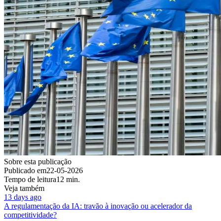
Sobre esta publicação
Publicado em
22-05-2026
Tempo de leitura
12 min.
Veja também
13 days ago
A regulamentação da IA: travão à inovação ou acelerador da
competitividade?