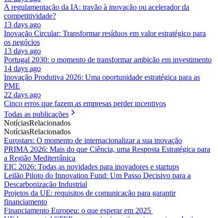
A regulamentação da IA: travão à inovação ou acelerador da
competitividade?
13 days ago
Inovação Circular: Transformar resíduos em valor estratégico para
os negócios
13 days ago
Portugal 2030: o momento de transformar ambição em investimento
14 days ago
Inovação Produtiva 2026: Uma oportunidade estratégica para as
PME
22 days ago
Cinco erros que fazem as empresas perder incentivos
Todas as publicações
Notícias
Relacionados
Notícias
Relacionados
Eurostars: O momento de internacionalizar a sua inovação
PRIMA 2026: Mais do que Ciência, uma Resposta Estratégica para
a Região Mediterrânica
EIC 2026: Todas as novidades para inovadores e startups
Leilão Piloto do Innovation Fund: Um Passo Decisivo para a
Descarbonização Industrial
Projetos da UE: requisitos de comunicação para garantir
financiamento
Financiamento Europeu: o que esperar em 2025