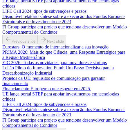
UE lança portal STEP para apoiar investimentos em tecnologias
críticas
LIFE Call 2024: tipos de subvenções e prazos
Disponível relatório síntese sobre a execução dos Fundos Europeus
Estruturais e de Investimento de 2023
FI Group participa em projeto que tenciona desenvolver um Modelo
Comportamental do Condutor
Previous slide
Next slide
Eurostars: O momento de internacionalizar a sua inovação
PRIMA 2026: Mais do que Ciência, uma Resposta Estratégica para
a Região Mediterrânica
EIC 2026: Todas as novidades para inovadores e startups
Leilão Piloto do Innovation Fund: Um Passo Decisivo para a
Descarbonização Industrial
Projetos da UE: requisitos de comunicação para garantir
financiamento
Financiamento Europeu: o que esperar em 2025
UE lança portal STEP para apoiar investimentos em tecnologias
críticas
LIFE Call 2024: tipos de subvenções e prazos
Disponível relatório síntese sobre a execução dos Fundos Europeus
Estruturais e de Investimento de 2023
FI Group participa em projeto que tenciona desenvolver um Modelo
Comportamental do Condutor