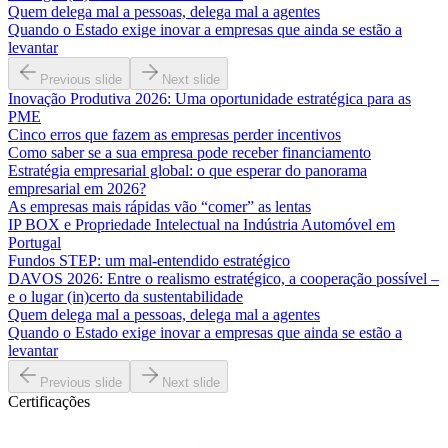
Quem delega mal a pessoas, delega mal a agentes
Quando o Estado exige inovar a empresas que ainda se estão a
levantar
Previous slide
Next slide
Inovação Produtiva 2026: Uma oportunidade estratégica para as
PME
Cinco erros que fazem as empresas perder incentivos
Como saber se a sua empresa pode receber financiamento
Estratégia empresarial global: o que esperar do panorama
empresarial em 2026?
As empresas mais rápidas vão “comer” as lentas
IP BOX e Propriedade Intelectual na Indústria Automóvel em
Portugal
Fundos STEP: um mal-entendido estratégico
DAVOS 2026: Entre o realismo estratégico, a cooperação possível –
e o lugar (in)certo da sustentabilidade
Quem delega mal a pessoas, delega mal a agentes
Quando o Estado exige inovar a empresas que ainda se estão a
levantar
Previous slide
Next slide
Certificações