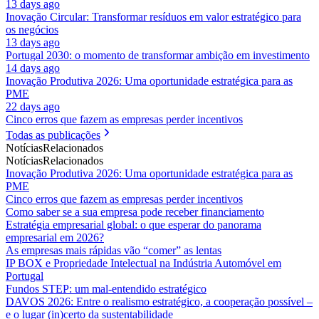
13 days ago
Inovação Circular: Transformar resíduos em valor estratégico para
os negócios
13 days ago
Portugal 2030: o momento de transformar ambição em investimento
14 days ago
Inovação Produtiva 2026: Uma oportunidade estratégica para as
PME
22 days ago
Cinco erros que fazem as empresas perder incentivos
Todas as publicações
Notícias
Relacionados
Notícias
Relacionados
Inovação Produtiva 2026: Uma oportunidade estratégica para as
PME
Cinco erros que fazem as empresas perder incentivos
Como saber se a sua empresa pode receber financiamento
Estratégia empresarial global: o que esperar do panorama
empresarial em 2026?
As empresas mais rápidas vão “comer” as lentas
IP BOX e Propriedade Intelectual na Indústria Automóvel em
Portugal
Fundos STEP: um mal-entendido estratégico
DAVOS 2026: Entre o realismo estratégico, a cooperação possível –
e o lugar (in)certo da sustentabilidade