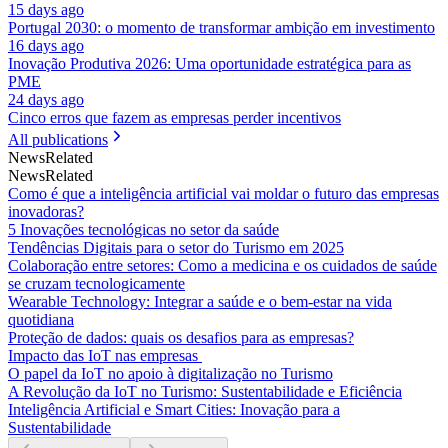
15 days ago
Portugal 2030: o momento de transformar ambição em investimento
16 days ago
Inovação Produtiva 2026: Uma oportunidade estratégica para as
PME
24 days ago
Cinco erros que fazem as empresas perder incentivos
All publications
News
Related
News
Related
Como é que a inteligência artificial vai moldar o futuro das empresas
inovadoras?
5 Inovações tecnológicas no setor da saúde
Tendências Digitais para o setor do Turismo em 2025
Colaboração entre setores: Como a medicina e os cuidados de saúde
se cruzam tecnologicamente
Wearable Technology: Integrar a saúde e o bem-estar na vida
quotidiana
Proteção de dados: quais os desafios para as empresas?
Impacto das IoT nas empresas
O papel da IoT no apoio à digitalização no Turismo
A Revolução da IoT no Turismo: Sustentabilidade e Eficiência
Inteligência Artificial e Smart Cities: Inovação para a
Sustentabilidade