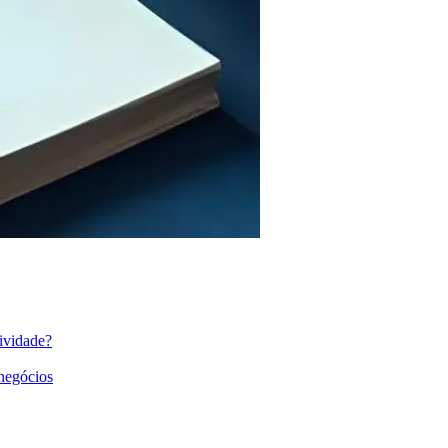
ividade?
 negócios