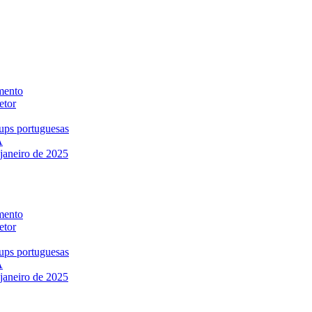
mento
etor
-ups portuguesas
A
janeiro de 2025
mento
etor
-ups portuguesas
A
janeiro de 2025