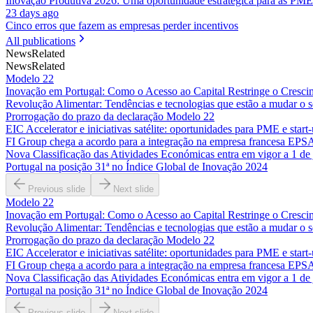
Inovação Produtiva 2026: Uma oportunidade estratégica para as PME
23 days ago
Cinco erros que fazem as empresas perder incentivos
All publications
News
Related
News
Related
Modelo 22
Inovação em Portugal: Como o Acesso ao Capital Restringe o Cresci
Revolução Alimentar: Tendências e tecnologias que estão a mudar o s
Prorrogação do prazo da declaração Modelo 22
EIC Accelerator e iniciativas satélite: oportunidades para PME e start
FI Group chega a acordo para a integração na empresa francesa EPS
Nova Classificação das Atividades Económicas entra em vigor a 1 de 
Portugal na posição 31ª no Índice Global de Inovação 2024
Previous slide
Next slide
Modelo 22
Inovação em Portugal: Como o Acesso ao Capital Restringe o Cresci
Revolução Alimentar: Tendências e tecnologias que estão a mudar o s
Prorrogação do prazo da declaração Modelo 22
EIC Accelerator e iniciativas satélite: oportunidades para PME e start
FI Group chega a acordo para a integração na empresa francesa EPS
Nova Classificação das Atividades Económicas entra em vigor a 1 de 
Portugal na posição 31ª no Índice Global de Inovação 2024
Previous slide
Next slide