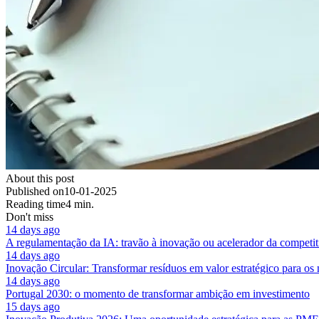
About this post
Published on
10-01-2025
Reading time
4 min.
Don't miss
14 days ago
A regulamentação da IA: travão à inovação ou acelerador da competit
14 days ago
Inovação Circular: Transformar resíduos em valor estratégico para os
14 days ago
Portugal 2030: o momento de transformar ambição em investimento
15 days ago