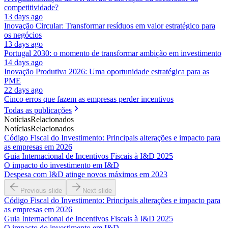
competitividade?
13 days ago
Inovação Circular: Transformar resíduos em valor estratégico para
os negócios
13 days ago
Portugal 2030: o momento de transformar ambição em investimento
14 days ago
Inovação Produtiva 2026: Uma oportunidade estratégica para as
PME
22 days ago
Cinco erros que fazem as empresas perder incentivos
Todas as publicações
Notícias
Relacionados
Notícias
Relacionados
Código Fiscal do Investimento: Principais alterações e impacto para
as empresas em 2026
Guia Internacional de Incentivos Fiscais à I&D 2025
O impacto do investimento em I&D
Despesa com I&D atinge novos máximos em 2023
Previous slide
Next slide
Código Fiscal do Investimento: Principais alterações e impacto para
as empresas em 2026
Guia Internacional de Incentivos Fiscais à I&D 2025
O impacto do investimento em I&D