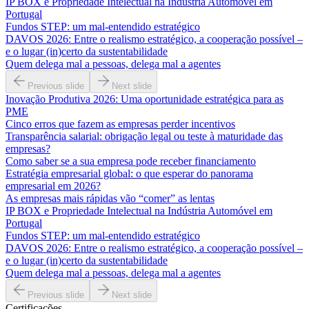
IP BOX e Propriedade Intelectual na Indústria Automóvel em
Portugal
Fundos STEP: um mal-entendido estratégico
DAVOS 2026: Entre o realismo estratégico, a cooperação possível –
e o lugar (in)certo da sustentabilidade
Quem delega mal a pessoas, delega mal a agentes
Previous slide
Next slide
Inovação Produtiva 2026: Uma oportunidade estratégica para as
PME
Cinco erros que fazem as empresas perder incentivos
Transparência salarial: obrigação legal ou teste à maturidade das
empresas?
Como saber se a sua empresa pode receber financiamento
Estratégia empresarial global: o que esperar do panorama
empresarial em 2026?
As empresas mais rápidas vão “comer” as lentas
IP BOX e Propriedade Intelectual na Indústria Automóvel em
Portugal
Fundos STEP: um mal-entendido estratégico
DAVOS 2026: Entre o realismo estratégico, a cooperação possível –
e o lugar (in)certo da sustentabilidade
Quem delega mal a pessoas, delega mal a agentes
Previous slide
Next slide
Certificações