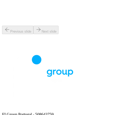
Previous slide
Next slide
FI Group Portugal
- 508643759