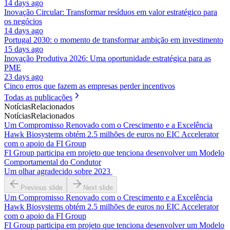
14 days ago
Inovação Circular: Transformar resíduos em valor estratégico para
os negócios
14 days ago
Portugal 2030: o momento de transformar ambição em investimento
15 days ago
Inovação Produtiva 2026: Uma oportunidade estratégica para as
PME
23 days ago
Cinco erros que fazem as empresas perder incentivos
Todas as publicações
Notícias
Relacionados
Notícias
Relacionados
Um Compromisso Renovado com o Crescimento e a Excelência
Hawk Biosystems obtém 2.5 milhões de euros no EIC Accelerator
com o apoio da FI Group
FI Group participa em projeto que tenciona desenvolver um Modelo
Comportamental do Condutor
Um olhar agradecido sobre 2023
Previous slide
Next slide
Um Compromisso Renovado com o Crescimento e a Excelência
Hawk Biosystems obtém 2.5 milhões de euros no EIC Accelerator
com o apoio da FI Group
FI Group participa em projeto que tenciona desenvolver um Modelo