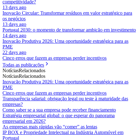
competitividade?
13 days ago
Inovação Circular: Transformar resíduos em valor estratégico para
os negócios
13 days ago
Portugal 2030: o momento de transformar ambição em investimento
14 days ago
Inovação Produtiva 2026: Uma oportunidade estratégica para as
PME
22 days ago
Cinco erros que fazem as empresas perder incentivos
Todas as publicações
Notícias
Relacionados
Notícias
Relacionados
Inovação Produtiva 2026: Uma oportunidade estratégica para as
PME
Cinco erros que fazem as empresas perder incentivos
Transparência salarial: obrigação legal ou teste à maturidade das
empresas?
Como saber se a sua empresa pode receber financiamento
Estratégia empresarial global: o que esperar do panorama
empresarial em 2026?
As empresas mais rápidas vão “comer” as lentas
IP BOX e Propriedade Intelectual na Indústria Automóvel em
Portugal