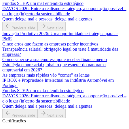
Fundos STEP: um mal-entendido estratégico
DAVOS 2026: Entre o realismo estratégico, a cooperação possível –
e o lugar (in)certo da sustentabilidade
Quem delega mal a pessoas, delega mal a agentes
Previous slide
Next slide
Inovação Produtiva 2026: Uma oportunidade estratégica para as
PME
Cinco erros que fazem as empresas perder incentivos
Transparência salarial: obrigação legal ou teste à maturidade das
empresas?
Como saber se a sua empresa pode receber financiamento
Estratégia empresarial global: o que esperar do panorama
empresarial em 2026?
As empresas mais rápidas vão “comer” as lentas
IP BOX e Propriedade Intelectual na Indústria Automóvel em
Portugal
Fundos STEP: um mal-entendido estratégico
DAVOS 2026: Entre o realismo estratégico, a cooperação possível –
e o lugar (in)certo da sustentabilidade
Quem delega mal a pessoas, delega mal a agentes
Previous slide
Next slide
Certificações