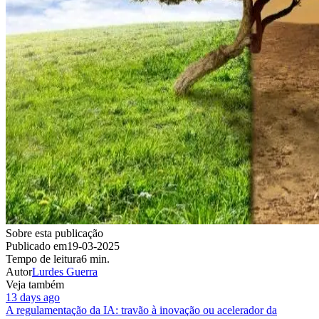
Sobre esta publicação
Publicado em
19-03-2025
Tempo de leitura
6 min.
Autor
Lurdes Guerra
Veja também
13 days ago
A regulamentação da IA: travão à inovação ou acelerador da