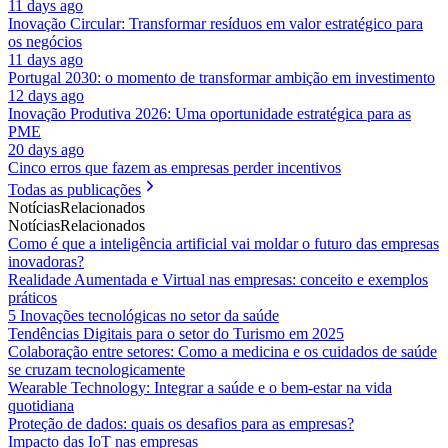
11 days ago
Inovação Circular: Transformar resíduos em valor estratégico para
os negócios
11 days ago
Portugal 2030: o momento de transformar ambição em investimento
12 days ago
Inovação Produtiva 2026: Uma oportunidade estratégica para as
PME
20 days ago
Cinco erros que fazem as empresas perder incentivos
Todas as publicações
Notícias
Relacionados
Notícias
Relacionados
Como é que a inteligência artificial vai moldar o futuro das empresas
inovadoras?
Realidade Aumentada e Virtual nas empresas: conceito e exemplos
práticos
5 Inovações tecnológicas no setor da saúde
Tendências Digitais para o setor do Turismo em 2025
Colaboração entre setores: Como a medicina e os cuidados de saúde
se cruzam tecnologicamente
Wearable Technology: Integrar a saúde e o bem-estar na vida
quotidiana
Proteção de dados: quais os desafios para as empresas?
Impacto das IoT nas empresas