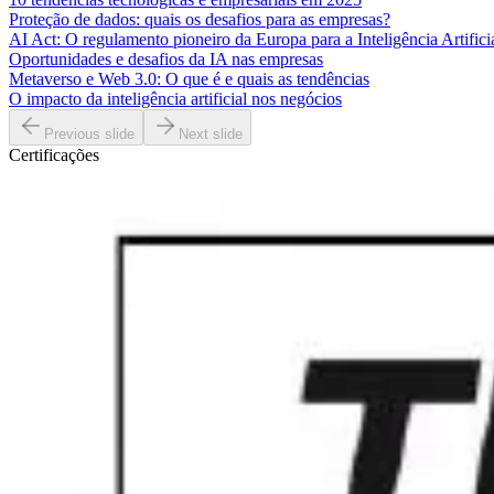
Proteção de dados: quais os desafios para as empresas?
AI Act: O regulamento pioneiro da Europa para a Inteligência Artifici
Oportunidades e desafios da IA nas empresas
Metaverso e Web 3.0: O que é e quais as tendências
O impacto da inteligência artificial nos negócios
Previous slide
Next slide
Certificações