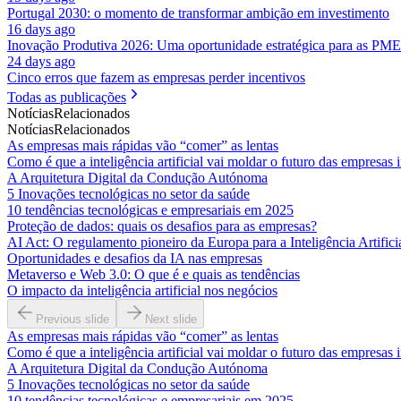
Portugal 2030: o momento de transformar ambição em investimento
16 days ago
Inovação Produtiva 2026: Uma oportunidade estratégica para as PME
24 days ago
Cinco erros que fazem as empresas perder incentivos
Todas as publicações
Notícias
Relacionados
Notícias
Relacionados
As empresas mais rápidas vão “comer” as lentas
Como é que a inteligência artificial vai moldar o futuro das empresas
A Arquitetura Digital da Condução Autónoma
5 Inovações tecnológicas no setor da saúde
10 tendências tecnológicas e empresariais em 2025
Proteção de dados: quais os desafios para as empresas?
AI Act: O regulamento pioneiro da Europa para a Inteligência Artifici
Oportunidades e desafios da IA nas empresas
Metaverso e Web 3.0: O que é e quais as tendências
O impacto da inteligência artificial nos negócios
Previous slide
Next slide
As empresas mais rápidas vão “comer” as lentas
Como é que a inteligência artificial vai moldar o futuro das empresas
A Arquitetura Digital da Condução Autónoma
5 Inovações tecnológicas no setor da saúde
10 tendências tecnológicas e empresariais em 2025