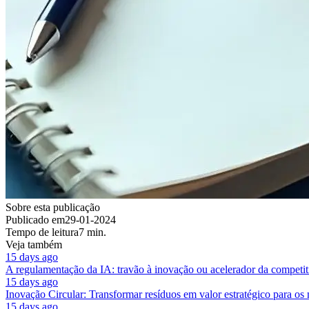
Sobre esta publicação
Publicado em
29-01-2024
Tempo de leitura
7 min.
Veja também
15 days ago
A regulamentação da IA: travão à inovação ou acelerador da competit
15 days ago
Inovação Circular: Transformar resíduos em valor estratégico para os
15 days ago