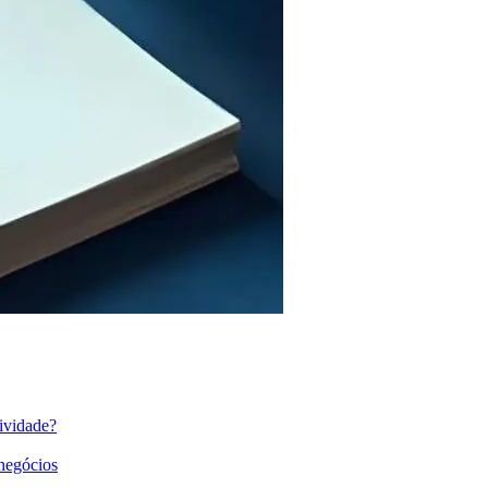
ividade?
 negócios