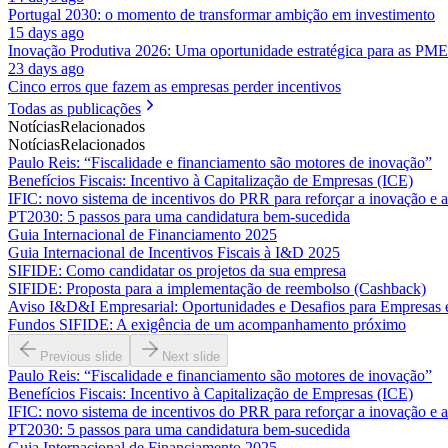
Portugal 2030: o momento de transformar ambição em investimento
15 days ago
Inovação Produtiva 2026: Uma oportunidade estratégica para as PME
23 days ago
Cinco erros que fazem as empresas perder incentivos
Todas as publicações
Notícias
Relacionados
Notícias
Relacionados
Paulo Reis: “Fiscalidade e financiamento são motores de inovação”
Benefícios Fiscais: Incentivo à Capitalização de Empresas (ICE)
IFIC: novo sistema de incentivos do PRR para reforçar a inovação e 
PT2030: 5 passos para uma candidatura bem-sucedida
Guia Internacional de Financiamento 2025
Guia Internacional de Incentivos Fiscais à I&D 2025
SIFIDE: Como candidatar os projetos da sua empresa
SIFIDE: Proposta para a implementação de reembolso (Cashback)
Aviso I&D&I Empresarial: Oportunidades e Desafios para Empresas
Fundos SIFIDE: A exigência de um acompanhamento próximo
Previous slide
Next slide
Paulo Reis: “Fiscalidade e financiamento são motores de inovação”
Benefícios Fiscais: Incentivo à Capitalização de Empresas (ICE)
IFIC: novo sistema de incentivos do PRR para reforçar a inovação e 
PT2030: 5 passos para uma candidatura bem-sucedida
Guia Internacional de Financiamento 2025