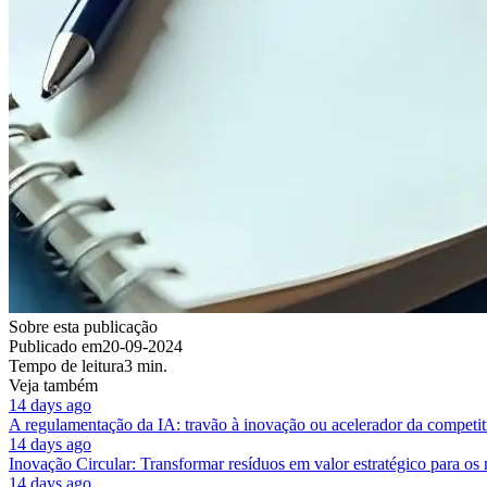
Sobre esta publicação
Publicado em
20-09-2024
Tempo de leitura
3 min.
Veja também
14 days ago
A regulamentação da IA: travão à inovação ou acelerador da competit
14 days ago
Inovação Circular: Transformar resíduos em valor estratégico para os
14 days ago