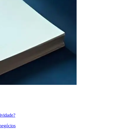
ividade?
 negócios