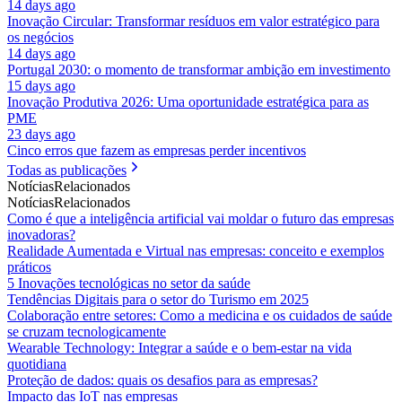
14 days ago
Inovação Circular: Transformar resíduos em valor estratégico para
os negócios
14 days ago
Portugal 2030: o momento de transformar ambição em investimento
15 days ago
Inovação Produtiva 2026: Uma oportunidade estratégica para as
PME
23 days ago
Cinco erros que fazem as empresas perder incentivos
Todas as publicações
Notícias
Relacionados
Notícias
Relacionados
Como é que a inteligência artificial vai moldar o futuro das empresas
inovadoras?
Realidade Aumentada e Virtual nas empresas: conceito e exemplos
práticos
5 Inovações tecnológicas no setor da saúde
Tendências Digitais para o setor do Turismo em 2025
Colaboração entre setores: Como a medicina e os cuidados de saúde
se cruzam tecnologicamente
Wearable Technology: Integrar a saúde e o bem-estar na vida
quotidiana
Proteção de dados: quais os desafios para as empresas?
Impacto das IoT nas empresas