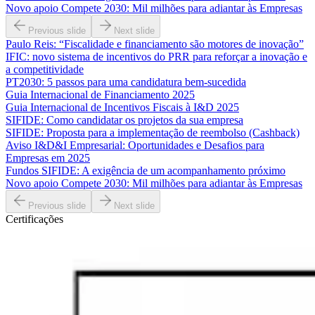
Novo apoio Compete 2030: Mil milhões para adiantar às Empresas
Previous slide
Next slide
Paulo Reis: “Fiscalidade e financiamento são motores de inovação”
IFIC: novo sistema de incentivos do PRR para reforçar a inovação e
a competitividade
PT2030: 5 passos para uma candidatura bem-sucedida
Guia Internacional de Financiamento 2025
Guia Internacional de Incentivos Fiscais à I&D 2025
SIFIDE: Como candidatar os projetos da sua empresa
SIFIDE: Proposta para a implementação de reembolso (Cashback)
Aviso I&D&I Empresarial: Oportunidades e Desafios para
Empresas em 2025
Fundos SIFIDE: A exigência de um acompanhamento próximo
Novo apoio Compete 2030: Mil milhões para adiantar às Empresas
Previous slide
Next slide
Certificações