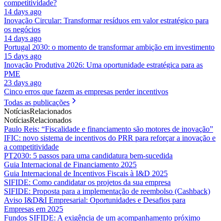
competitividade?
14 days ago
Inovação Circular: Transformar resíduos em valor estratégico para
os negócios
14 days ago
Portugal 2030: o momento de transformar ambição em investimento
15 days ago
Inovação Produtiva 2026: Uma oportunidade estratégica para as
PME
23 days ago
Cinco erros que fazem as empresas perder incentivos
Todas as publicações
Notícias
Relacionados
Notícias
Relacionados
Paulo Reis: “Fiscalidade e financiamento são motores de inovação”
IFIC: novo sistema de incentivos do PRR para reforçar a inovação e
a competitividade
PT2030: 5 passos para uma candidatura bem-sucedida
Guia Internacional de Financiamento 2025
Guia Internacional de Incentivos Fiscais à I&D 2025
SIFIDE: Como candidatar os projetos da sua empresa
SIFIDE: Proposta para a implementação de reembolso (Cashback)
Aviso I&D&I Empresarial: Oportunidades e Desafios para
Empresas em 2025
Fundos SIFIDE: A exigência de um acompanhamento próximo