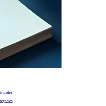
ividade?
 negócios