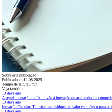
Sobre esta publicação
Publicado em
12-08-2025
Tempo de leitura
5 min.
Veja também
13 days ago
A regulamentação da IA: travão à inovação ou acelerador da competit
13 days ago
Inovação Circular: Transformar resíduos em valor estratégico para os
13 days ago