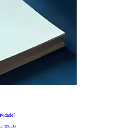
ividade?
 negócios