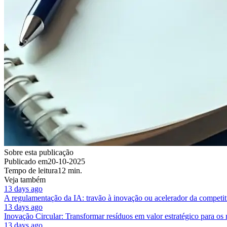
Sobre esta publicação
Publicado em
20-10-2025
Tempo de leitura
12 min.
Veja também
13 days ago
A regulamentação da IA: travão à inovação ou acelerador da competit
13 days ago
Inovação Circular: Transformar resíduos em valor estratégico para os
13 days ago