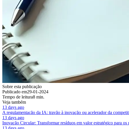
Sobre esta publicação
Publicado em
29-01-2024
Tempo de leitura
8 min.
Veja também
13 days ago
A regulamentação da IA: travão à inovação ou acelerador da competit
13 days ago
Inovação Circular: Transformar resíduos em valor estratégico para os
13 days ago