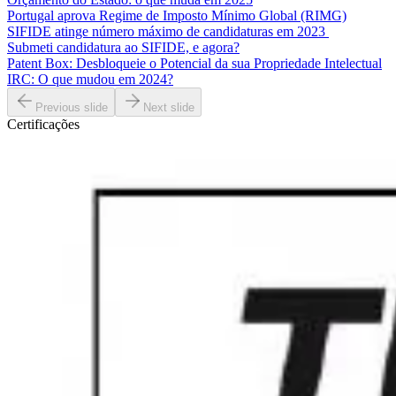
Portugal aprova Regime de Imposto Mínimo Global (RIMG)
SIFIDE atinge número máximo de candidaturas em 2023
Submeti candidatura ao SIFIDE, e agora?
Patent Box: Desbloqueie o Potencial da sua Propriedade Intelectual
IRC: O que mudou em 2024?
Previous slide
Next slide
Certificações