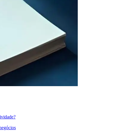
ividade?
 negócios