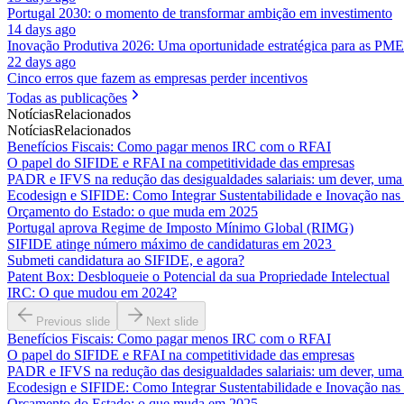
Portugal 2030: o momento de transformar ambição em investimento
14 days ago
Inovação Produtiva 2026: Uma oportunidade estratégica para as PME
22 days ago
Cinco erros que fazem as empresas perder incentivos
Todas as publicações
Notícias
Relacionados
Notícias
Relacionados
Benefícios Fiscais: Como pagar menos IRC com o RFAI
O papel do SIFIDE e RFAI na competitividade das empresas
PADR e IFVS na redução das desigualdades salariais: um dever, uma
Ecodesign e SIFIDE: Como Integrar Sustentabilidade e Inovação na
Orçamento do Estado: o que muda em 2025
Portugal aprova Regime de Imposto Mínimo Global (RIMG)
SIFIDE atinge número máximo de candidaturas em 2023
Submeti candidatura ao SIFIDE, e agora?
Patent Box: Desbloqueie o Potencial da sua Propriedade Intelectual
IRC: O que mudou em 2024?
Previous slide
Next slide
Benefícios Fiscais: Como pagar menos IRC com o RFAI
O papel do SIFIDE e RFAI na competitividade das empresas
PADR e IFVS na redução das desigualdades salariais: um dever, uma
Ecodesign e SIFIDE: Como Integrar Sustentabilidade e Inovação na
Orçamento do Estado: o que muda em 2025