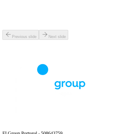
Previous slide
Next slide
FI Group Portugal
- 508643759